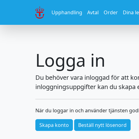
Upphandling
Avtal
Order
Dina l
Logga in
Du behöver vara inloggad för att k
inloggningsuppgifter kan du skapa e
När du loggar in och använder tjänsten go
Skapa konto
Beställ nytt lösenord