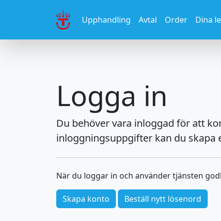
Upphandling
Avtal
Order
Dina l
Logga in
Du behöver vara inloggad för att k
inloggningsuppgifter kan du skapa e
När du loggar in och använder tjänsten go
Skapa konto
Beställ nytt lösenord