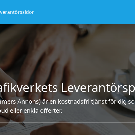
everantörssidor
afikverkets Leverantörsp
mers Annons) är en kostnadsfri tjänst för dig so
d eller enkla offerter.