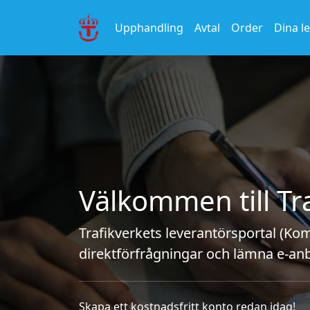
Upphandling
Avtal
Order
Dina l
Välkommen till Tr
Trafikverkets leverantörsportal (Kom
direktförfrågningar och lämna e-anbu
Skapa ett kostnadsfritt konto redan idag!