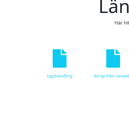
Län
Här hi
Upphandling
Avrop från ramavt